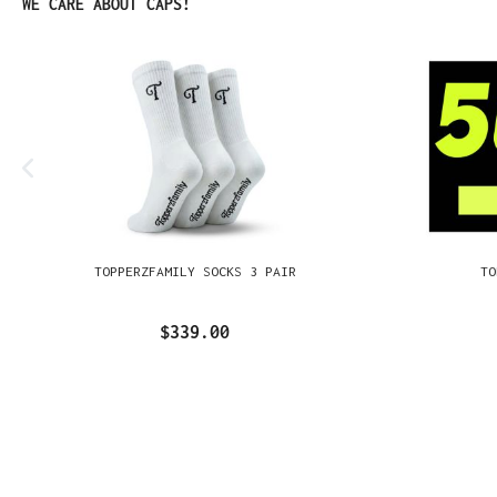
Omitir la galería de productos
WE CARE ABOUT CAPS!
TOPPERZFAMILY SOCKS 3 PAIR
TO
$339.00