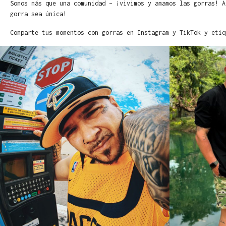
Somos más que una comunidad – ¡vivimos y amamos las gorras! A
gorra sea única!
Comparte tus momentos con gorras en Instagram y TikTok y etiq