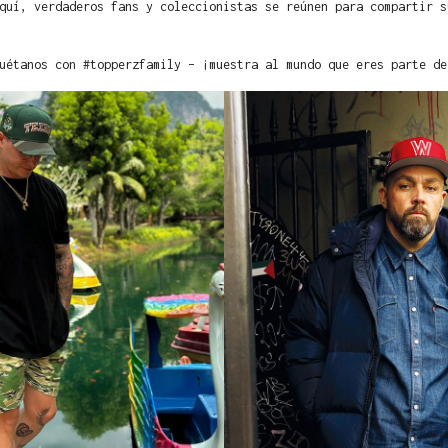
quí, verdaderos fans y coleccionistas se reúnen para compartir s
uétanos con #topperzfamily – ¡muestra al mundo que eres parte de