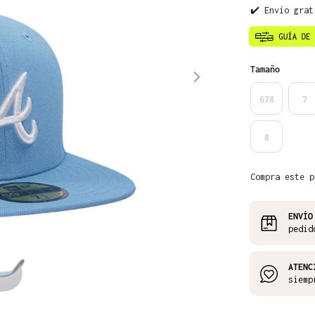
✔️ Envío grat
Seleccione
Tamaño
678
7
8
Compra este p
ENVÍO
pedid
ATENC
siemp