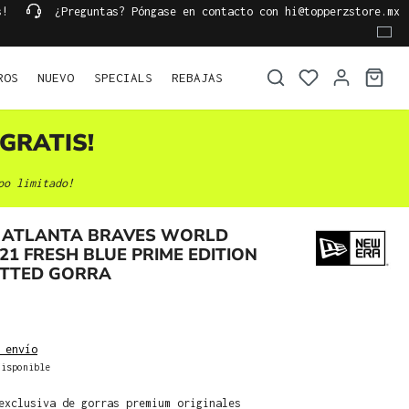
s!
¿Preguntas? Póngase en contacto con hi@topperzstore.mx
ROS
NUEVO
SPECIALS
REBAJAS
GRATIS!
po limitado!
 ATLANTA BRAVES WORLD
021 FRESH BLUE PRIME EDITION
FITTED GORRA
 envío
isponible
exclusiva de gorras premium originales