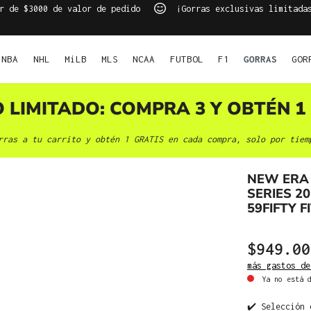
r de $3000 de valor de pedido
¡Gorras exclusivas limitada
NBA
NHL
MiLB
MLS
NCAA
FUTBOL
F1
GORRAS
GOR
O LIMITADO: COMPRA 3 Y OBTÉN 1 
rras a tu carrito y obtén 1 GRATIS en cada compra, solo por tiem
NEW ERA
SERIES 2
59FIFTY 
$949.00
más gastos de
Ya no está d
✔️ Selección 