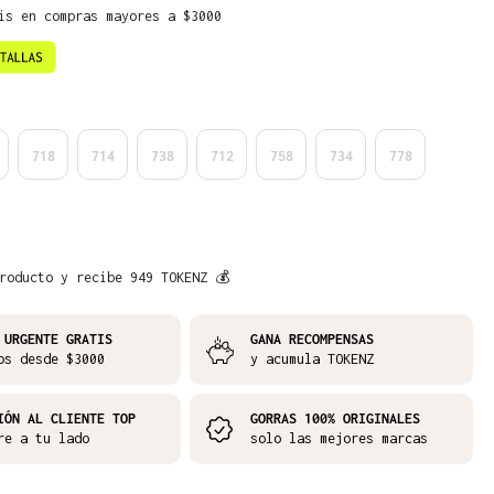
is en compras mayores a $3000
718
714
738
712
758
734
778
roducto y recibe 949 TOKENZ 💰
 URGENTE GRATIS
GANA RECOMPENSAS
os desde $3000
y acumula TOKENZ
IÓN AL CLIENTE TOP
GORRAS 100% ORIGINALES
re a tu lado
solo las mejores marcas