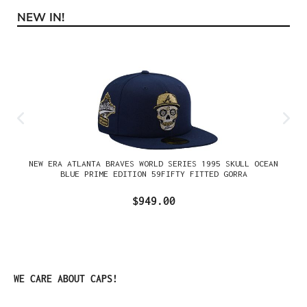
NEW IN!
Omitir la galería de productos
NEW ERA ATLANTA BRAVES WORLD SERIES 1995 SKULL OCEAN
BLUE PRIME EDITION 59FIFTY FITTED GORRA
$949.00
Omitir la galería de productos
WE CARE ABOUT CAPS!