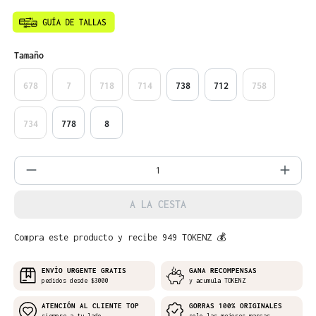
Seleccione
Tamaño
678
7
718
714
738
712
758
734
778
8
Cantidad del producto: introduce la can
A LA CESTA
Compra este producto y recibe 949 TOKENZ 💰
ENVÍO URGENTE GRATIS
GANA RECOMPENSAS
pedidos desde $3000
y acumula TOKENZ
ATENCIÓN AL CLIENTE TOP
GORRAS 100% ORIGINALES
siempre a tu lado
solo las mejores marcas