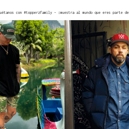
uétanos con #topperzfamily – ¡muestra al mundo que eres parte de