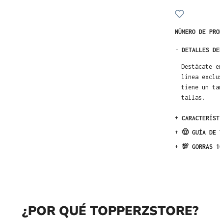
NÚMERO DE PR
-
DETALLES DE
Destácate e
línea exclu
tiene un ta
tallas.
+
CARACTERÍST
+
🤠 GUÍA DE 
+
💯 GORRAS 1
¿POR QUÉ TOPPERZSTORE?