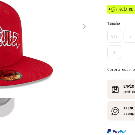
Seleccione
Tamaño
678
7
8
Compra este p
ENVÍO
pedid
ATENC
siemp