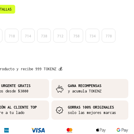
718
714
738
712
758
734
778
roducto y recibe 999 TOKENZ 💰
 URGENTE GRATIS
GANA RECOMPENSAS
os desde $3000
y acumula TOKENZ
IÓN AL CLIENTE TOP
GORRAS 100% ORIGINALES
re a tu lado
solo las mejores marcas