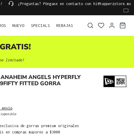
s!
¿Preguntas? Póngase en contacto con hi@topperzstore.mx
ROS
NUEVO
SPECIALS
REBAJAS
GRATIS!
po limitado!
 ANAHEIM ANGELS HYPERFLY
59FIFTY FITTED GORRA
 envío
isponible
exclusiva de gorras premium originales
is en compras mayores a $3000