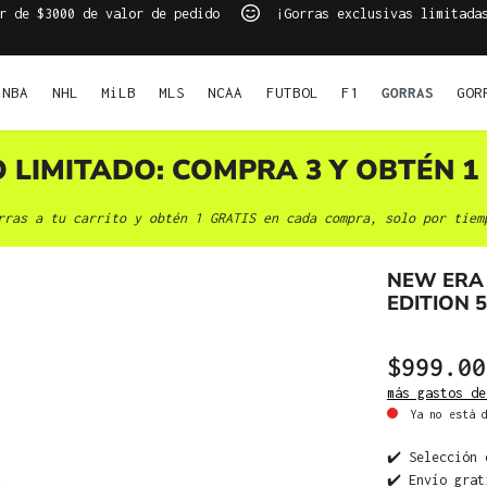
r de $3000 de valor de pedido
¡Gorras exclusivas limitada
NBA
NHL
MiLB
MLS
NCAA
FUTBOL
F1
GORRAS
GOR
O LIMITADO: COMPRA 3 Y OBTÉN 1 
rras a tu carrito y obtén 1 GRATIS en cada compra, solo por tiem
NEW ERA
EDITION 
$999.00
más gastos de
Ya no está d
✔️ Selección 
✔️ Envío grat