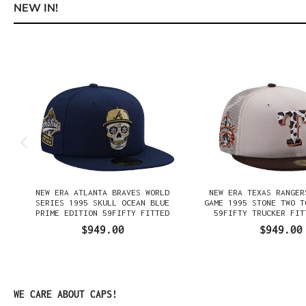
NEW IN!
Omitir la galería de productos
NEW ERA ATLANTA BRAVES WORLD
NEW ERA TEXAS RANGER
SERIES 1995 SKULL OCEAN BLUE
GAME 1995 STONE TWO T
PRIME EDITION 59FIFTY FITTED
59FIFTY TRUCKER FIT
GORRA
$949.00
$949.00
Omitir la galería de productos
WE CARE ABOUT CAPS!