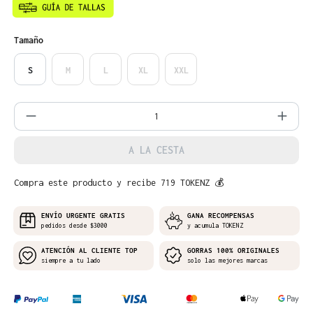
Seleccione
Tamaño
S
M
L
XL
XXL
Cantidad del producto: introduce la can
A LA CESTA
Compra este producto y recibe 719 TOKENZ 💰
ENVÍO URGENTE GRATIS
GANA RECOMPENSAS
pedidos desde $3000
y acumula TOKENZ
ATENCIÓN AL CLIENTE TOP
GORRAS 100% ORIGINALES
siempre a tu lado
solo las mejores marcas