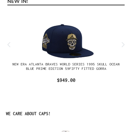
NEW IN!
Omitir la galería de productos
NEW ERA ATLANTA BRAVES WORLD SERIES 1995 SKULL OCEAN
BLUE PRIME EDITION 59FIFTY FITTED GORRA
$949.00
Omitir la galería de productos
WE CARE ABOUT CAPS!