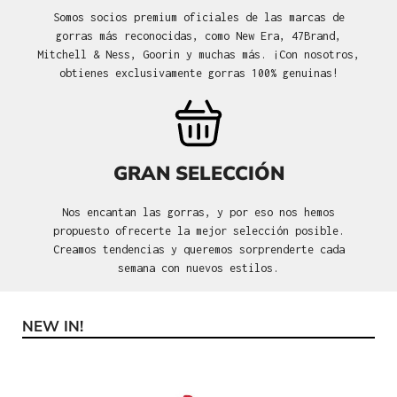
Somos socios premium oficiales de las marcas de
gorras más reconocidas, como New Era, 47Brand,
Mitchell & Ness, Goorin y muchas más. ¡Con nosotros,
obtienes exclusivamente gorras 100% genuinas!
GRAN SELECCIÓN
Nos encantan las gorras, y por eso nos hemos
propuesto ofrecerte la mejor selección posible.
Creamos tendencias y queremos sorprenderte cada
semana con nuevos estilos.
NEW IN!
Omitir la galería de productos