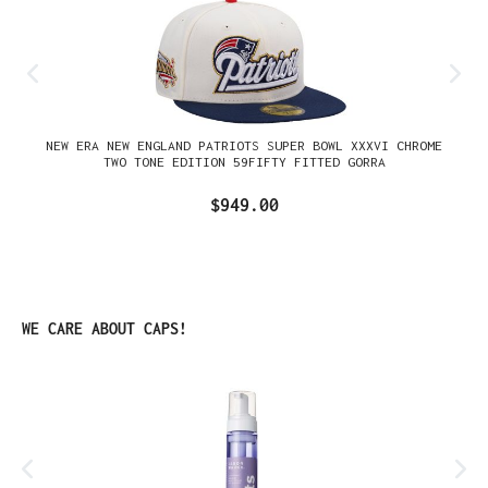
NEW ERA NEW ENGLAND PATRIOTS SUPER BOWL XXXVI CHROME
TWO TONE EDITION 59FIFTY FITTED GORRA
$949.00
Omitir la galería de productos
WE CARE ABOUT CAPS!