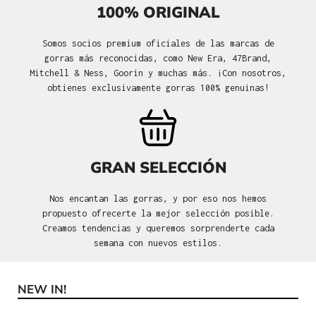
100% ORIGINAL
Somos socios premium oficiales de las marcas de
gorras más reconocidas, como New Era, 47Brand,
Mitchell & Ness, Goorin y muchas más. ¡Con nosotros,
obtienes exclusivamente gorras 100% genuinas!
GRAN SELECCIÓN
Nos encantan las gorras, y por eso nos hemos
propuesto ofrecerte la mejor selección posible.
Creamos tendencias y queremos sorprenderte cada
semana con nuevos estilos.
NEW IN!
Omitir la galería de productos