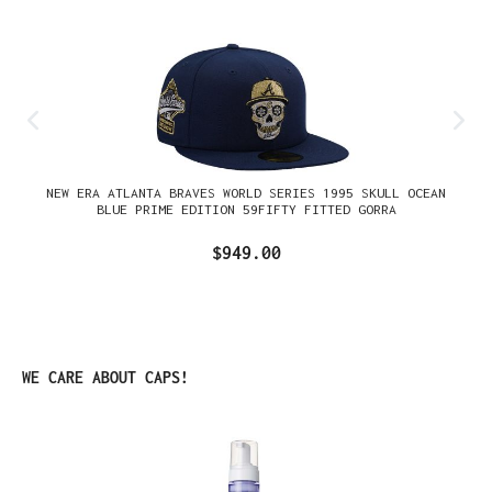
NEW ERA ATLANTA BRAVES WORLD SERIES 1995 SKULL OCEAN
BLUE PRIME EDITION 59FIFTY FITTED GORRA
$949.00
Omitir la galería de productos
WE CARE ABOUT CAPS!