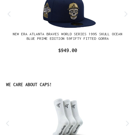
NEW ERA ATLANTA BRAVES WORLD SERIES 1995 SKULL OCEAN
BLUE PRIME EDITION 59FIFTY FITTED GORRA
$949.00
Omitir la galería de productos
WE CARE ABOUT CAPS!