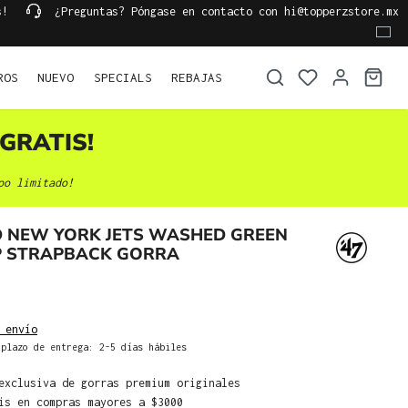
s!
¿Preguntas? Póngase en contacto con hi@topperzstore.mx
ROS
NUEVO
SPECIALS
REBAJAS
GRATIS!
po limitado!
D NEW YORK JETS WASHED GREEN
P STRAPBACK GORRA
 envío
plazo de entrega: 2-5 días hábiles
exclusiva de gorras premium originales
is en compras mayores a $3000