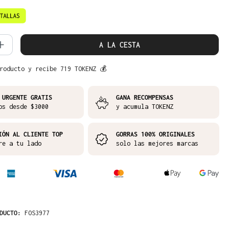
d del producto: introduce la cantidad 
A LA CESTA
roducto y recibe 719 TOKENZ 💰
 URGENTE GRATIS
GANA RECOMPENSAS
os desde $3000
y acumula TOKENZ
IÓN AL CLIENTE TOP
GORRAS 100% ORIGINALES
re a tu lado
solo las mejores marcas
ODUCTO:
FOS3977