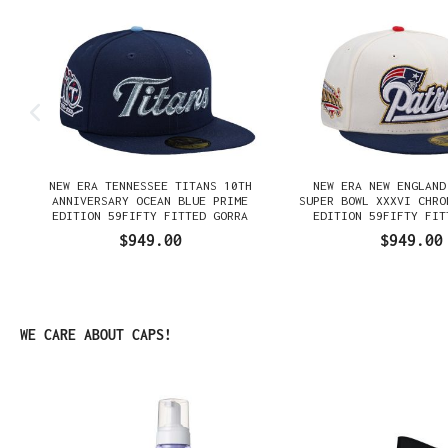
NEW ERA TENNESSEE TITANS 10TH
NEW ERA NEW ENGLAND
N
ANNIVERSARY OCEAN BLUE PRIME
SUPER BOWL XXXVI CHRO
EDITION 59FIFTY FITTED GORRA
EDITION 59FIFTY FIT
$949.00
$949.00
Omitir la galería de productos
WE CARE ABOUT CAPS!