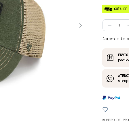
Cantida
Compra este p
ENVÍO
pedid
ATENC
siemp
NÚMERO DE PR