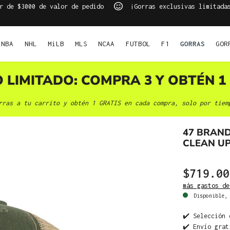
r de $3000 de valor de pedido
¡Gorras exclusivas limitada
NBA
NHL
MiLB
MLS
NCAA
FUTBOL
F1
GORRAS
GOR
O LIMITADO: COMPRA 3 Y OBTÉN 1 
rras a tu carrito y obtén 1 GRATIS en cada compra, solo por tiem
47 BRAN
CLEAN U
$719.00
más gastos de
Disponible, 
✔️ Selección 
✔️ Envío grat