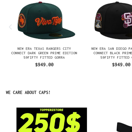
E
NEW ERA TEXAS RANGERS CITY
NEW ERA SAN DIEGO P
K
CONNECT DARK GREEN PRIME EDITION
CONNECT BLACK PRIM
59FIFTY FITTED GORRA
59FIFTY FITTED 
$949.00
$949.00
Omitir la galería de productos
WE CARE ABOUT CAPS!