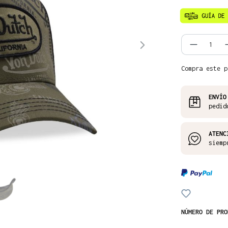
Cantida
Compra este p
ENVÍO
pedid
ATENC
siemp
NÚMERO DE PR