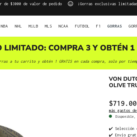
r de $3000 de valor de pedido
¡Gorras exclusivas limitada
NBA
NHL
MiLB
MLS
NCAA
FUTBOL
F1
GORRAS
GOR
O LIMITADO: COMPRA 3 Y OBTÉN 1 
rras a tu carrito y obtén 1 GRATIS en cada compra, solo por tiem
VON DUT
OLIVE T
$719.00
más gastos de
Disponible, 
✔️ Selección 
✔️ Envío grat