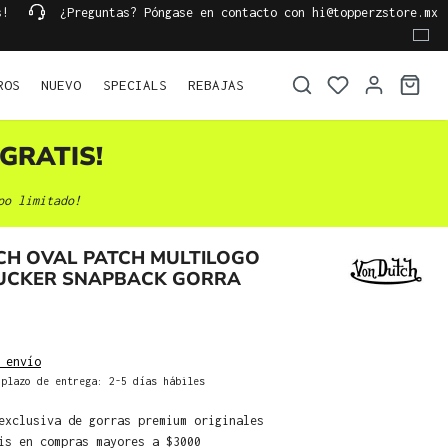
s!
¿Preguntas? Póngase en contacto con hi@topperzstore.mx
ROS
NUEVO
SPECIALS
REBAJAS
GRATIS!
po limitado!
CH OVAL PATCH MULTILOGO
RUCKER SNAPBACK GORRA
 envío
plazo de entrega: 2-5 días hábiles
exclusiva de gorras premium originales
is en compras mayores a $3000