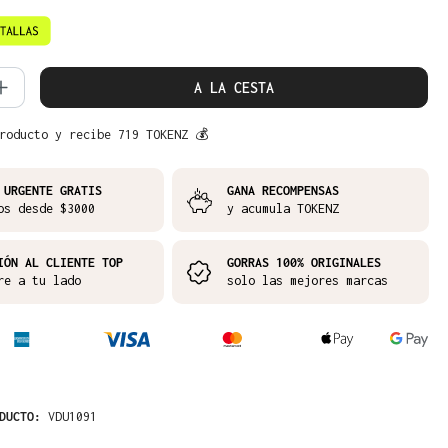
d del producto: introduce la cantidad 
A LA CESTA
roducto y recibe 719 TOKENZ 💰
 URGENTE GRATIS
GANA RECOMPENSAS
os desde $3000
y acumula TOKENZ
IÓN AL CLIENTE TOP
GORRAS 100% ORIGINALES
re a tu lado
solo las mejores marcas
ODUCTO:
VDU1091