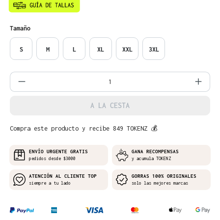
Seleccione
Tamaño
S
M
L
XL
XXL
3XL
Cantidad del producto: introduce la can
A LA CESTA
Compra este producto y recibe 849 TOKENZ 💰
ENVÍO URGENTE GRATIS
GANA RECOMPENSAS
pedidos desde $3000
y acumula TOKENZ
ATENCIÓN AL CLIENTE TOP
GORRAS 100% ORIGINALES
siempre a tu lado
solo las mejores marcas