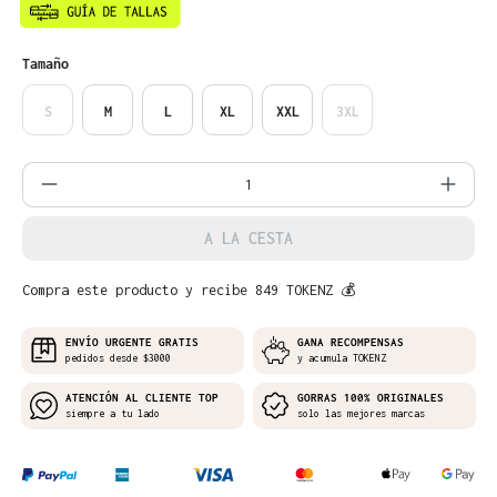
Seleccione
Tamaño
S
M
L
XL
XXL
3XL
Cantidad del producto: introduce la can
A LA CESTA
Compra este producto y recibe 849 TOKENZ 💰
ENVÍO URGENTE GRATIS
GANA RECOMPENSAS
pedidos desde $3000
y acumula TOKENZ
ATENCIÓN AL CLIENTE TOP
GORRAS 100% ORIGINALES
siempre a tu lado
solo las mejores marcas