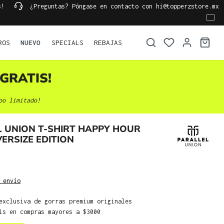
s!
¿Preguntas? Póngase en contacto con hi@topperzstore.mx
ROS
NUEVO
SPECIALS
REBAJAS
GRATIS!
po limitado!
 UNION T-SHIRT HAPPY HOUR
ERSIZE EDITION
 envío
exclusiva de gorras premium originales
is en compras mayores a $3000