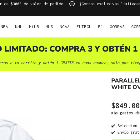
r de $3000 de valor de pedido
¡Gorras exclusivas limitada
NBA
NHL
MiLB
MLS
NCAA
FUTBOL
F1
GORRAS
GOR
O LIMITADO: COMPRA 3 Y OBTÉN 1 
rras a tu carrito y obtén 1 GRATIS en cada compra, solo por tiem
PARALLEL
WHITE OV
$849.00
más gastos de
✔️ Selección 
✔️ Envío grat