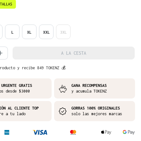
L
XL
XXL
3XL
d del producto: introduce la cantidad 
A LA CESTA
roducto y recibe 849 TOKENZ 💰
 URGENTE GRATIS
GANA RECOMPENSAS
os desde $3000
y acumula TOKENZ
IÓN AL CLIENTE TOP
GORRAS 100% ORIGINALES
re a tu lado
solo las mejores marcas