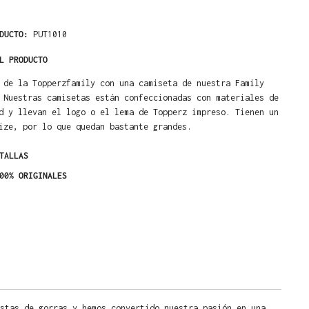
ODUCTO:
PUT1010
L PRODUCTO
 de la Topperzfamily con una camiseta de nuestra Family
 Nuestras camisetas están confeccionadas con materiales de
d y llevan el logo o el lema de Topperz impreso. Tienen un
ize, por lo que quedan bastante grandes.
TALLAS
00% ORIGINALES
stas de gorras y hemos convertido nuestra pasión en una