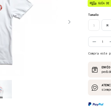
Seleccione
Tamaño
S
M
Cantida
Compra este p
ENVÍO
pedid
ATENC
siemp