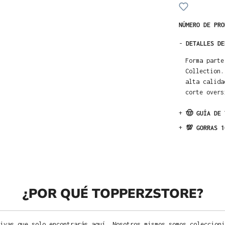
NÚMERO DE PR
-
DETALLES DE
Forma parte
Collection.
alta calida
corte overs
+
🤠 GUÍA DE 
+
💯 GORRAS 1
¿POR QUÉ TOPPERZSTORE?
ivas que solo encontrarás aquí. Nosotros mismos somos coleccioni