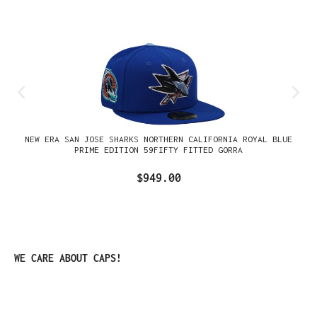
NEW ERA SAN JOSE SHARKS NORTHERN CALIFORNIA ROYAL BLUE
PRIME EDITION 59FIFTY FITTED GORRA
$949.00
Omitir la galería de productos
WE CARE ABOUT CAPS!