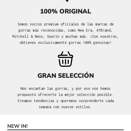
100% ORIGINAL
Somos socios premium oficiales de las marcas de
gorras más reconocidas, como New Era, 47Brand,
Mitchell & Ness, Goorin y muchas más. ¡Con nosotros,
obtienes exclusivamente gorras 100% genuinas!
GRAN SELECCIÓN
Nos encantan las gorras, y por eso nos hemos
propuesto ofrecerte la mejor selección posible.
Creamos tendencias y queremos sorprenderte cada
semana con nuevos estilos.
NEW IN!
Omitir la galería de productos