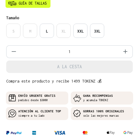
Seleccione
Tamaño
S
M
L
XL
XXL
3XL
Cantidad del producto: introduce la can
A LA CESTA
Compra este producto y recibe 1499 TOKENZ 💰
ENVÍO URGENTE GRATIS
GANA RECOMPENSAS
pedidos desde $3000
y acumula TOKENZ
ATENCIÓN AL CLIENTE TOP
GORRAS 100% ORIGINALES
siempre a tu lado
solo las mejores marcas