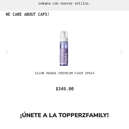
semana con nuevos estilos.
Omitir la galería de productos
WE CARE ABOUT CAPS!
JASON MARKK PREMIUM FOAM SPRAY
$349.00
¡ÚNETE A LA TOPPERZFAMILY!