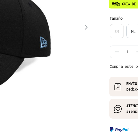
Seleccione
Tamaño
SM
ML
Cantida
Compra este p
ENVÍO
pedid
ATENC
siemp