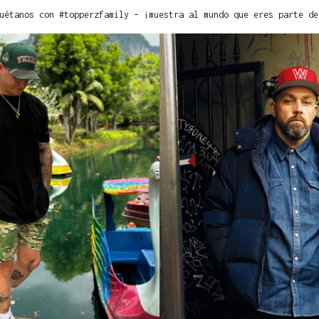
uétanos con #topperzfamily – ¡muestra al mundo que eres parte de