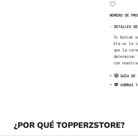
NÚMERO DE PR
-
DETALLES DE
Si buscas u
Era es la i
que la coro
determinar 
con nuestra
+
🤠 GUÍA DE 
+
💯 GORRAS 1
¿POR QUÉ TOPPERZSTORE?