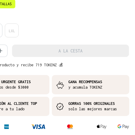
LXL
d del producto: introduce la cantidad 
A LA CESTA
roducto y recibe 719 TOKENZ 💰
 URGENTE GRATIS
GANA RECOMPENSAS
os desde $3000
y acumula TOKENZ
IÓN AL CLIENTE TOP
GORRAS 100% ORIGINALES
re a tu lado
solo las mejores marcas