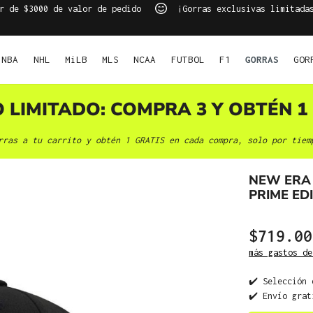
r de $3000 de valor de pedido
¡Gorras exclusivas limitada
NBA
NHL
MiLB
MLS
NCAA
FUTBOL
F1
GORRAS
GOR
O LIMITADO: COMPRA 3 Y OBTÉN 1 
rras a tu carrito y obtén 1 GRATIS en cada compra, solo por tiem
NEW ERA
PRIME ED
$719.00
más gastos de
✔️ Selección 
✔️ Envío grat