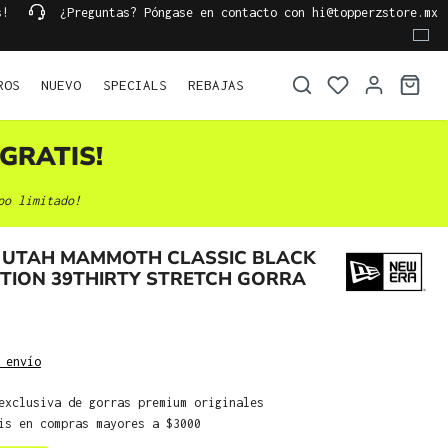
s!
¿Preguntas? Póngase en contacto con hi@topperzstore.mx
ROS
NUEVO
SPECIALS
REBAJAS
GRATIS!
po limitado!
 UTAH MAMMOTH CLASSIC BLACK
ITION 39THIRTY STRETCH GORRA
 envío
exclusiva de gorras premium originales
is en compras mayores a $3000