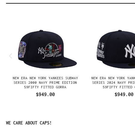
Omitir la galería de productos
NEW ERA NEW YORK YANKEES SUBWAY
NEW ERA NEW YORK YAN
E
SERIES 2000 NAVY PRIME EDITION
SERIES 2024 NAVY PRI
59FIFTY FITTED GORRA
59FIFTY FITTED 
$949.00
$949.00
Omitir la galería de productos
WE CARE ABOUT CAPS!