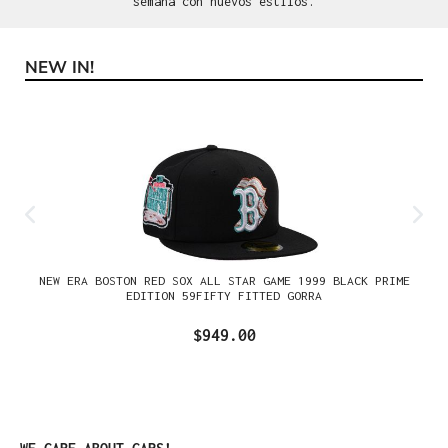
semana con nuevos estilos.
NEW IN!
Omitir la galería de productos
NEW ERA BOSTON RED SOX ALL STAR GAME 1999 BLACK PRIME
EDITION 59FIFTY FITTED GORRA
$949.00
Omitir la galería de productos