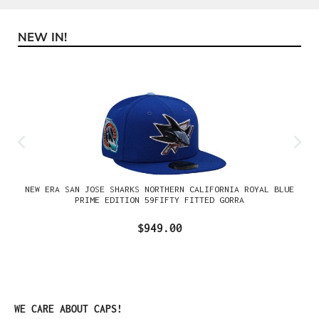
NEW IN!
Omitir la galería de productos
NEW ERA SAN JOSE SHARKS NORTHERN CALIFORNIA ROYAL BLUE
PRIME EDITION 59FIFTY FITTED GORRA
$949.00
Omitir la galería de productos
WE CARE ABOUT CAPS!