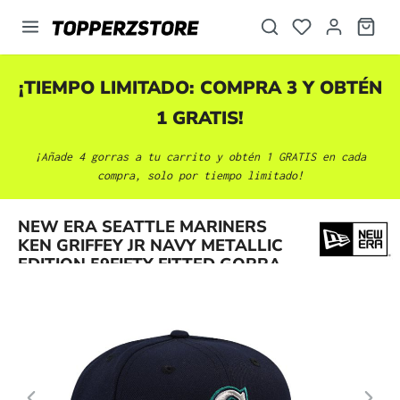
enido principal
¡TIEMPO LIMITADO: COMPRA 3 Y OBTÉN
1 GRATIS!
¡Añade 4 gorras a tu carrito y obtén 1 GRATIS en cada
compra, solo por tiempo limitado!
Omitir galería de imágenes
NEW ERA SEATTLE MARINERS
KEN GRIFFEY JR NAVY METALLIC
EDITION 59FIFTY FITTED GORRA