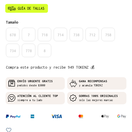
Seleccione
Tamaño
678
7
718
714
738
712
758
734
778
8
Compra este producto y recibe 949 TOKENZ 💰
ENVÍO URGENTE GRATIS
GANA RECOMPENSAS
pedidos desde $3000
y acumula TOKENZ
ATENCIÓN AL CLIENTE TOP
GORRAS 100% ORIGINALES
siempre a tu lado
solo las mejores marcas