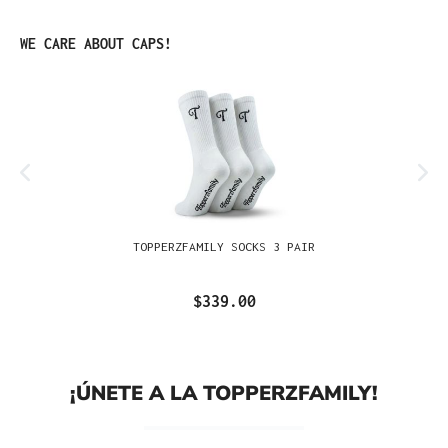
Omitir la galería de productos
WE CARE ABOUT CAPS!
TOPPERZFAMILY SOCKS 3 PAIR
$339.00
¡ÚNETE A LA TOPPERZFAMILY!