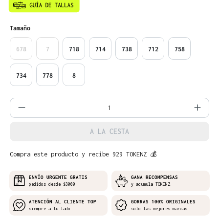
Seleccione
Tamaño
678
7
718
714
738
712
758
734
778
8
Cantidad del producto: introduce la can
A LA CESTA
Compra este producto y recibe 929 TOKENZ 💰
ENVÍO URGENTE GRATIS
GANA RECOMPENSAS
pedidos desde $3000
y acumula TOKENZ
ATENCIÓN AL CLIENTE TOP
GORRAS 100% ORIGINALES
siempre a tu lado
solo las mejores marcas