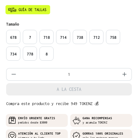
Seleccione
Tamaño
678
7
718
714
738
712
758
734
778
8
Cantidad del producto: introduce la can
A LA CESTA
Compra este producto y recibe 949 TOKENZ 💰
ENVÍO URGENTE GRATIS
GANA RECOMPENSAS
pedidos desde $3000
y acumula TOKENZ
ATENCIÓN AL CLIENTE TOP
GORRAS 100% ORIGINALES
siempre a tu lado
solo las mejores marcas