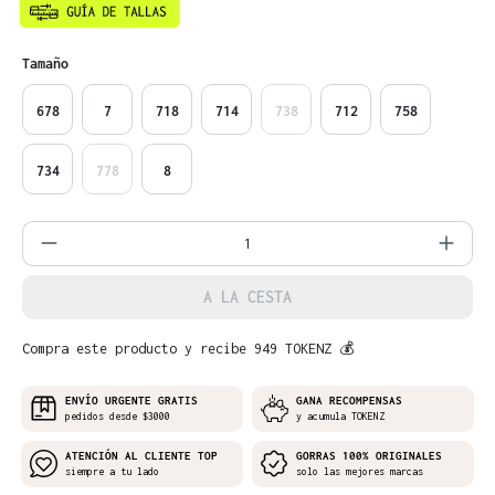
Seleccione
Tamaño
678
7
718
714
738
712
758
734
778
8
Cantidad del producto: introduce la can
A LA CESTA
Compra este producto y recibe 949 TOKENZ 💰
ENVÍO URGENTE GRATIS
GANA RECOMPENSAS
pedidos desde $3000
y acumula TOKENZ
ATENCIÓN AL CLIENTE TOP
GORRAS 100% ORIGINALES
siempre a tu lado
solo las mejores marcas