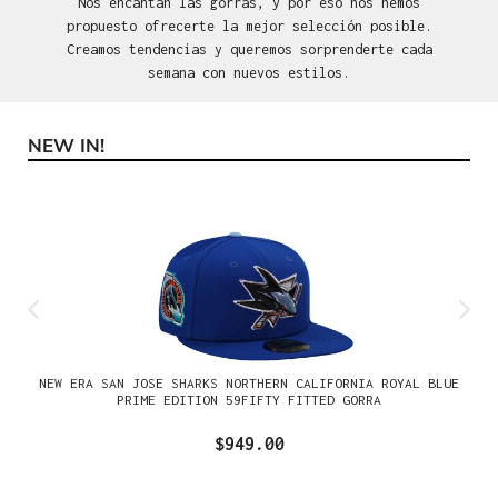
Nos encantan las gorras, y por eso nos hemos
propuesto ofrecerte la mejor selección posible.
Creamos tendencias y queremos sorprenderte cada
semana con nuevos estilos.
NEW IN!
Omitir la galería de productos
NEW ERA SAN JOSE SHARKS NORTHERN CALIFORNIA ROYAL BLUE
PRIME EDITION 59FIFTY FITTED GORRA
$949.00