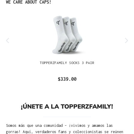
Omitir la galería de productos
WE CARE ABOUT CAPS!
TOPPERZFAMILY SOCKS 3 PAIR
$339.00
¡ÚNETE A LA TOPPERZFAMILY!
Somos más que una comunidad – ¡vivimos y amamos las
gorras! Aquí, verdaderos fans y coleccionistas se reúnen