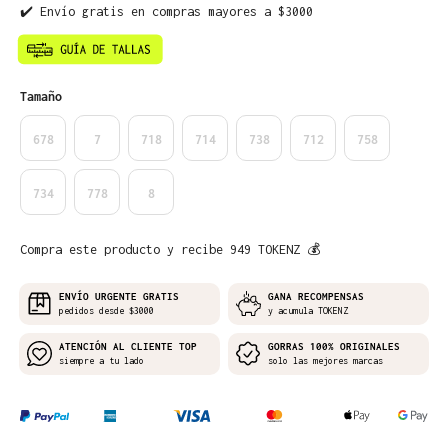
✔️ Envío gratis en compras mayores a $3000
Seleccione
Tamaño
678
7
718
714
738
712
758
734
778
8
Compra este producto y recibe 949 TOKENZ 💰
ENVÍO URGENTE GRATIS
GANA RECOMPENSAS
pedidos desde $3000
y acumula TOKENZ
ATENCIÓN AL CLIENTE TOP
GORRAS 100% ORIGINALES
siempre a tu lado
solo las mejores marcas