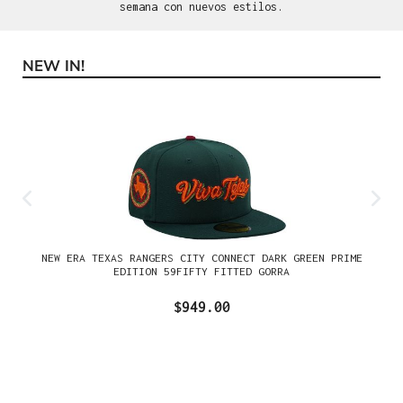
semana con nuevos estilos.
NEW IN!
Omitir la galería de productos
NEW ERA TEXAS RANGERS CITY CONNECT DARK GREEN PRIME
EDITION 59FIFTY FITTED GORRA
$949.00