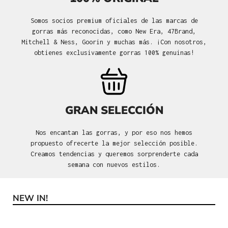
Somos socios premium oficiales de las marcas de
gorras más reconocidas, como New Era, 47Brand,
Mitchell & Ness, Goorin y muchas más. ¡Con nosotros,
obtienes exclusivamente gorras 100% genuinas!
GRAN SELECCIÓN
Nos encantan las gorras, y por eso nos hemos
propuesto ofrecerte la mejor selección posible.
Creamos tendencias y queremos sorprenderte cada
semana con nuevos estilos.
NEW IN!
Omitir la galería de productos