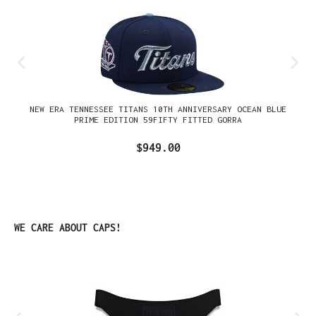
NEW ERA TENNESSEE TITANS 10TH ANNIVERSARY OCEAN BLUE
PRIME EDITION 59FIFTY FITTED GORRA
$949.00
Omitir la galería de productos
WE CARE ABOUT CAPS!