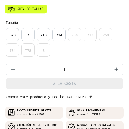
Seleccione
Tamaño
678
7
718
714
738
712
758
734
778
8
Cantidad del producto: introduce la can
A LA CESTA
Compra este producto y recibe 949 TOKENZ 💰
ENVÍO URGENTE GRATIS
GANA RECOMPENSAS
pedidos desde $3000
y acumula TOKENZ
ATENCIÓN AL CLIENTE TOP
GORRAS 100% ORIGINALES
siempre a tu lado
solo las mejores marcas