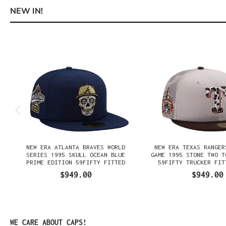
NEW IN!
Omitir la galería de productos
NEW ERA ATLANTA BRAVES WORLD
NEW ERA TEXAS RANGER
SERIES 1995 SKULL OCEAN BLUE
GAME 1995 STONE TWO T
PRIME EDITION 59FIFTY FITTED
59FIFTY TRUCKER FIT
GORRA
$949.00
$949.00
Omitir la galería de productos
WE CARE ABOUT CAPS!