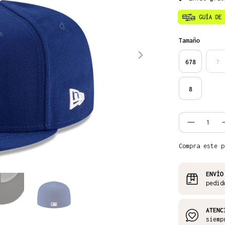
Seleccione
Tamaño
678
7
8
Cantida
Compra este p
ENVÍO
pedid
ATENC
siemp