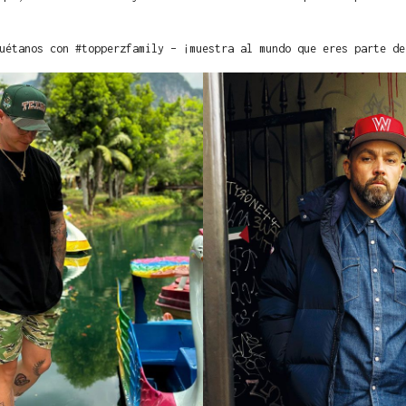
uétanos con #topperzfamily – ¡muestra al mundo que eres parte de