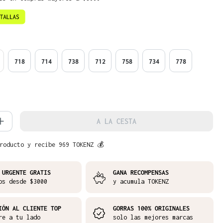
718
714
738
712
758
734
778
d del producto: introduce la cantidad 
A LA CESTA
roducto y recibe 969 TOKENZ 💰
 URGENTE GRATIS
GANA RECOMPENSAS
os desde $3000
y acumula TOKENZ
IÓN AL CLIENTE TOP
GORRAS 100% ORIGINALES
re a tu lado
solo las mejores marcas