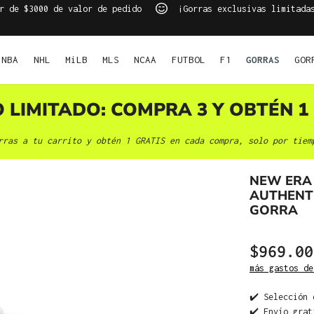
r de $3000 de valor de pedido
¡Gorras exclusivas limitada
NBA
NHL
MiLB
MLS
NCAA
FUTBOL
F1
GORRAS
GOR
O LIMITADO: COMPRA 3 Y OBTÉN 1 
rras a tu carrito y obtén 1 GRATIS en cada compra, solo por tiem
NEW ERA
AUTHENTI
GORRA
$969.00
más gastos de
✔️ Selección 
✔️ Envío grat