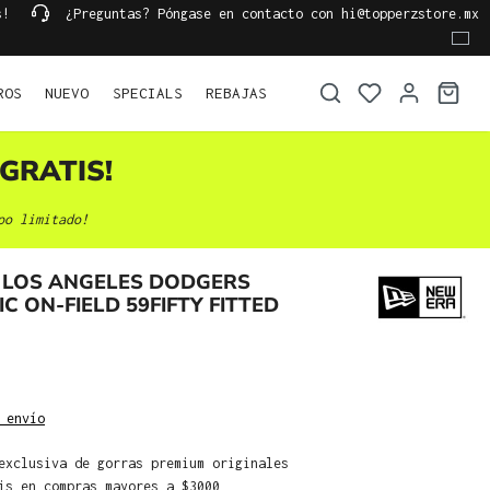
s!
¿Preguntas? Póngase en contacto con hi@topperzstore.mx
ROS
NUEVO
SPECIALS
REBAJAS
GRATIS!
po limitado!
 LOS ANGELES DODGERS
C ON-FIELD 59FIFTY FITTED
 envío
exclusiva de gorras premium originales
is en compras mayores a $3000