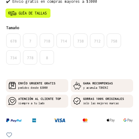
✔️ Envío gratis en compras mayores a $3000
Seleccione
Tamaño
678
7
718
714
738
712
758
734
778
8
ENVÍO URGENTE GRATIS
GANA RECOMPENSAS
pedidos desde $3000
y acumula TOKENZ
ATENCIÓN AL CLIENTE TOP
GORRAS 100% ORIGINALES
siempre a tu lado
solo las mejores marcas