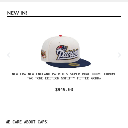
NEW IN!
Omitir la galería de productos
NEW ERA NEW ENGLAND PATRIOTS SUPER BOWL XXXVI CHROME
TWO TONE EDITION 59FIFTY FITTED GORRA
$949.00
Omitir la galería de productos
WE CARE ABOUT CAPS!