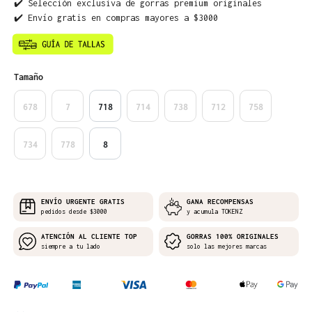
✔️ Selección exclusiva de gorras premium originales
✔️ Envío gratis en compras mayores a $3000
Seleccione
Tamaño
678
7
718
714
738
712
758
734
778
8
ENVÍO URGENTE GRATIS
GANA RECOMPENSAS
pedidos desde $3000
y acumula TOKENZ
ATENCIÓN AL CLIENTE TOP
GORRAS 100% ORIGINALES
siempre a tu lado
solo las mejores marcas