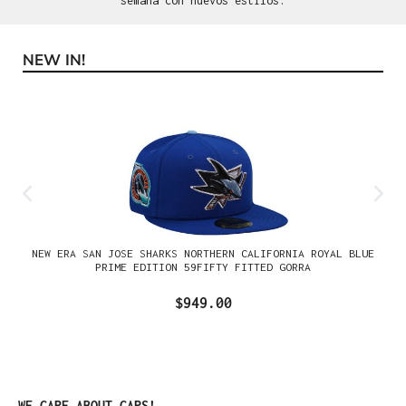
semana con nuevos estilos.
NEW IN!
Omitir la galería de productos
NEW ERA SAN JOSE SHARKS NORTHERN CALIFORNIA ROYAL BLUE
PRIME EDITION 59FIFTY FITTED GORRA
$949.00
Omitir la galería de productos
WE CARE ABOUT CAPS!