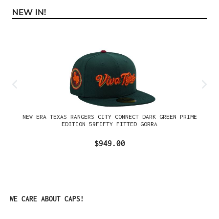
NEW IN!
Omitir la galería de productos
NEW ERA TEXAS RANGERS CITY CONNECT DARK GREEN PRIME
EDITION 59FIFTY FITTED GORRA
$949.00
Omitir la galería de productos
WE CARE ABOUT CAPS!