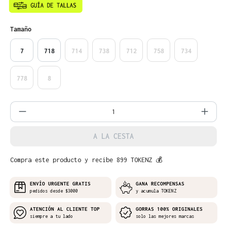
Seleccione
Tamaño
7
718
714
738
712
758
734
778
8
Cantidad del producto: introduce la can
A LA CESTA
Compra este producto y recibe 899 TOKENZ 💰
ENVÍO URGENTE GRATIS
GANA RECOMPENSAS
pedidos desde $3000
y acumula TOKENZ
ATENCIÓN AL CLIENTE TOP
GORRAS 100% ORIGINALES
siempre a tu lado
solo las mejores marcas