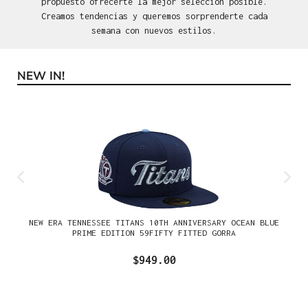
propuesto ofrecerte la mejor selección posible.
Creamos tendencias y queremos sorprenderte cada
semana con nuevos estilos.
NEW IN!
Omitir la galería de productos
NEW ERA TENNESSEE TITANS 10TH ANNIVERSARY OCEAN BLUE
PRIME EDITION 59FIFTY FITTED GORRA
$949.00