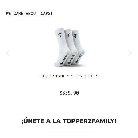
Omitir la galería de productos
WE CARE ABOUT CAPS!
TOPPERZFAMILY SOCKS 3 PAIR
$339.00
¡ÚNETE A LA TOPPERZFAMILY!