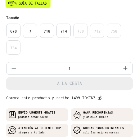
Seleccione
Tamaño
678
7
718
714
738
712
758
734
Cantidad del producto: introduce la can
A LA CESTA
Compra este producto y recibe 1499 TOKENZ 💰
ENVÍO URGENTE GRATIS
GANA RECOMPENSAS
pedidos desde $3000
y acumula TOKENZ
ATENCIÓN AL CLIENTE TOP
GORRAS 100% ORIGINALES
siempre a tu lado
solo las mejores marcas