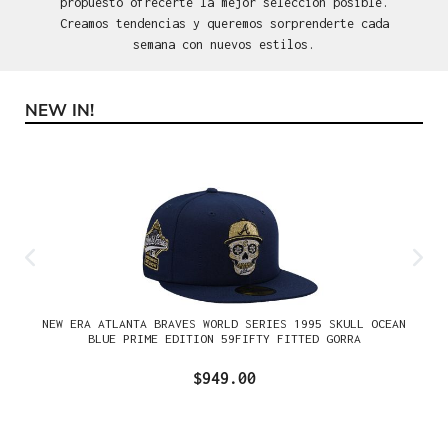
propuesto ofrecerte la mejor selección posible.
Creamos tendencias y queremos sorprenderte cada
semana con nuevos estilos.
NEW IN!
Omitir la galería de productos
NEW ERA ATLANTA BRAVES WORLD SERIES 1995 SKULL OCEAN
BLUE PRIME EDITION 59FIFTY FITTED GORRA
$949.00