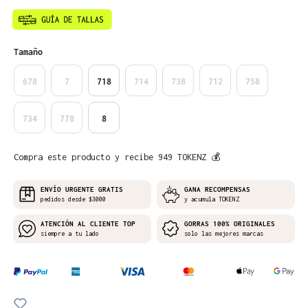
Seleccione
Tamaño
678
7
718
714
738
712
758
734
778
8
Compra este producto y recibe 949 TOKENZ 💰
ENVÍO URGENTE GRATIS
GANA RECOMPENSAS
pedidos desde $3000
y acumula TOKENZ
ATENCIÓN AL CLIENTE TOP
GORRAS 100% ORIGINALES
siempre a tu lado
solo las mejores marcas