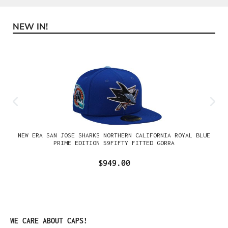
NEW IN!
Omitir la galería de productos
NEW ERA SAN JOSE SHARKS NORTHERN CALIFORNIA ROYAL BLUE
PRIME EDITION 59FIFTY FITTED GORRA
$949.00
Omitir la galería de productos
WE CARE ABOUT CAPS!