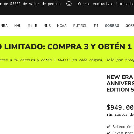
r de $3000 de valor de pedido
¡Gorras exclusivas limitada
NBA
NHL
MiLB
MLS
NCAA
FUTBOL
F1
GORRAS
GOR
O LIMITADO: COMPRA 3 Y OBTÉN 1 
rras a tu carrito y obtén 1 GRATIS en cada compra, solo por tiem
NEW ERA
ANNIVER
EDITION 
$949.00
más gastos de
✔️ Selección 
✔️ Envío grat