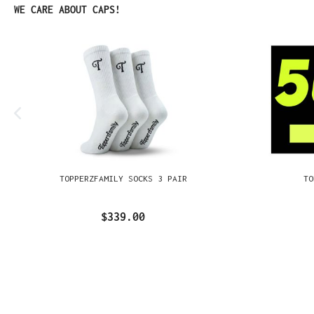
Omitir la galería de productos
WE CARE ABOUT CAPS!
TOPPERZFAMILY SOCKS 3 PAIR
TO
$339.00