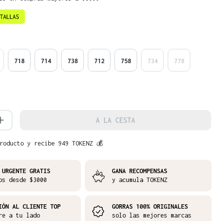
718
714
738
712
758
734
778
d del producto: introduce la cantidad 
A LA CESTA
roducto y recibe 949 TOKENZ 💰
 URGENTE GRATIS
GANA RECOMPENSAS
os desde $3000
y acumula TOKENZ
IÓN AL CLIENTE TOP
GORRAS 100% ORIGINALES
re a tu lado
solo las mejores marcas