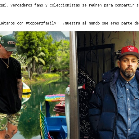
quí, verdaderos fans y coleccionistas se reúnen para compartir s
uétanos con #topperzfamily – ¡muestra al mundo que eres parte de