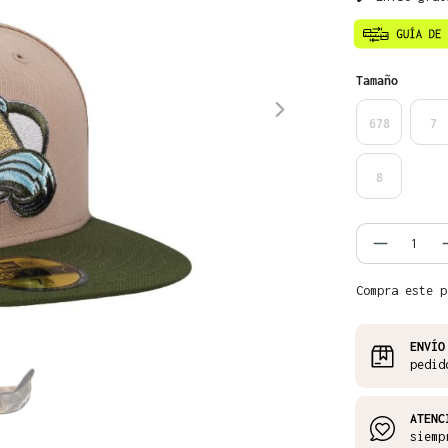
Seleccione
Tamaño
678
7
8
Cantida
Compra este p
ENVÍO
pedid
ATENC
siemp