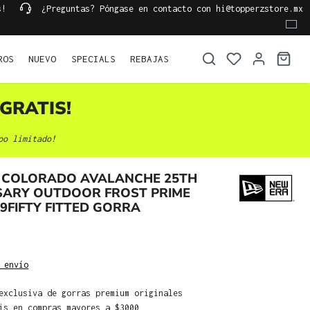
s!
¿Preguntas? Póngase en contacto con hi@topperzstore.mx
ROS
NUEVO
SPECIALS
REBAJAS
GRATIS!
po limitado!
 COLORADO AVALANCHE 25TH
SARY OUTDOOR FROST PRIME
59FIFTY FITTED GORRA
 envío
exclusiva de gorras premium originales
is en compras mayores a $3000