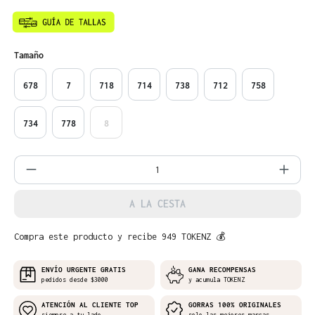
Seleccione
Tamaño
678
7
718
714
738
712
758
734
778
8
Cantidad del producto: introduce la can
A LA CESTA
Compra este producto y recibe 949 TOKENZ 💰
ENVÍO URGENTE GRATIS
GANA RECOMPENSAS
pedidos desde $3000
y acumula TOKENZ
ATENCIÓN AL CLIENTE TOP
GORRAS 100% ORIGINALES
siempre a tu lado
solo las mejores marcas