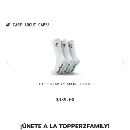
Omitir la galería de productos
WE CARE ABOUT CAPS!
TOPPERZFAMILY SOCKS 3 PAIR
$339.00
¡ÚNETE A LA TOPPERZFAMILY!