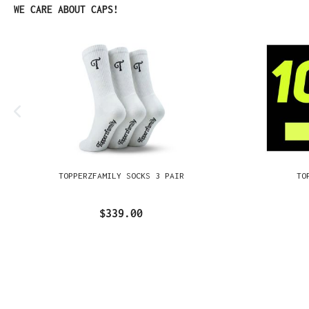
Omitir la galería de productos
WE CARE ABOUT CAPS!
TOPPERZFAMILY SOCKS 3 PAIR
TO
$339.00