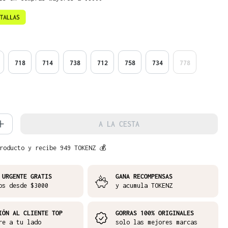
718
714
738
712
758
734
778
d del producto: introduce la cantidad 
A LA CESTA
roducto y recibe 949 TOKENZ 💰
 URGENTE GRATIS
GANA RECOMPENSAS
os desde $3000
y acumula TOKENZ
IÓN AL CLIENTE TOP
GORRAS 100% ORIGINALES
re a tu lado
solo las mejores marcas