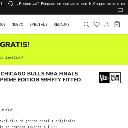
s!
¿Preguntas? Póngase en contacto con hi@topperzstore.mx
ROS
NUEVO
SPECIALS
REBAJAS
GRATIS!
po limitado!
CHICAGO BULLS NBA FINALS
PRIME EDITION 59FIFTY FITTED
 envío
exclusiva de gorras premium originales
is en compras mayores a $3000