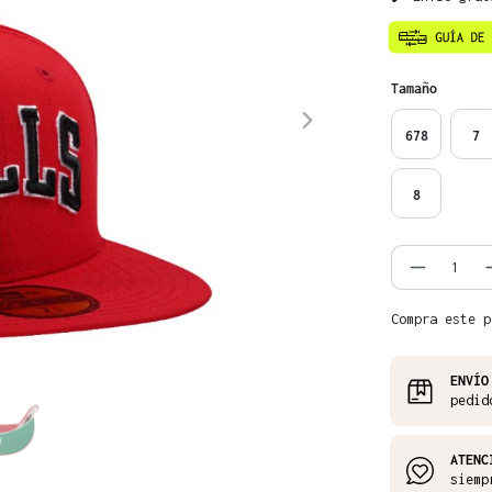
Seleccione
Tamaño
678
7
8
Cantida
Compra este p
ENVÍO
pedid
ATENC
siemp