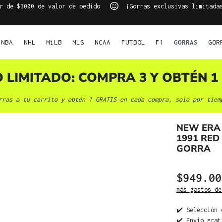
r de $3000 de valor de pedido
¡Gorras exclusivas limitada
NBA
NHL
MiLB
MLS
NCAA
FUTBOL
F1
GORRAS
GOR
O LIMITADO: COMPRA 3 Y OBTÉN 1 
rras a tu carrito y obtén 1 GRATIS en cada compra, solo por tiem
NEW ERA 
1991 RED 
GORRA
$949.00
más gastos de
✔️ Selección 
✔️ Envío grat