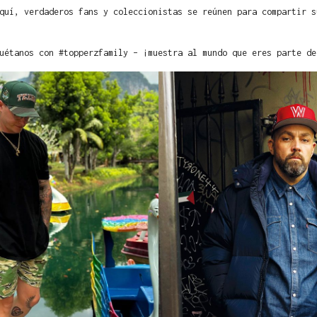
quí, verdaderos fans y coleccionistas se reúnen para compartir s
uétanos con #topperzfamily – ¡muestra al mundo que eres parte de