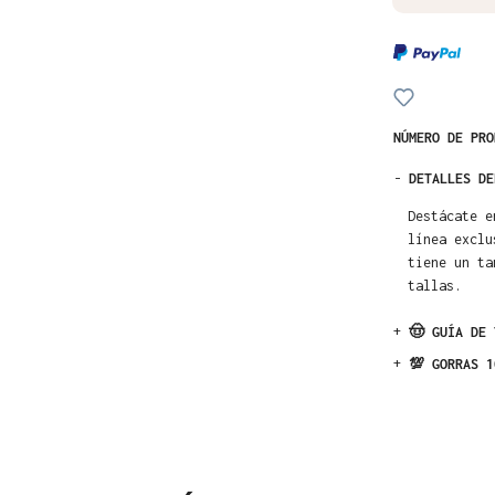
NÚMERO DE PR
-
DETALLES DE
Destácate e
línea exclu
tiene un ta
tallas.
+
🤠 GUÍA DE 
+
💯 GORRAS 1