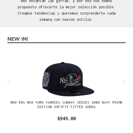
Nos encantan las gorras, y por eso nos hemos
propuesto ofrecerte la mejor selección posible.
Creamos tendencias y queremos sorprenderte cada
semana con nuevos estilos.
NEW IN!
Omitir la galería de productos
NEW ERA NEW YORK YANKEES SUBWAY SERIES 2000 NAVY PRIME
EDITION 59FIFTY FITTED GORRA
$949.00