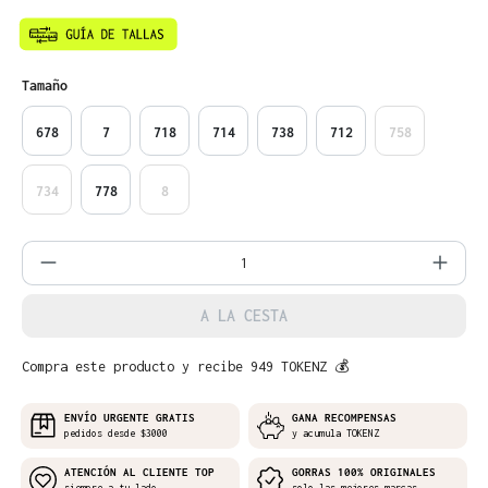
Seleccione
Tamaño
678
7
718
714
738
712
758
734
778
8
Cantidad del producto: introduce la can
A LA CESTA
Compra este producto y recibe 949 TOKENZ 💰
ENVÍO URGENTE GRATIS
GANA RECOMPENSAS
pedidos desde $3000
y acumula TOKENZ
ATENCIÓN AL CLIENTE TOP
GORRAS 100% ORIGINALES
siempre a tu lado
solo las mejores marcas