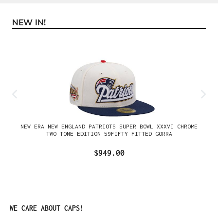
NEW IN!
Omitir la galería de productos
NEW ERA NEW ENGLAND PATRIOTS SUPER BOWL XXXVI CHROME
TWO TONE EDITION 59FIFTY FITTED GORRA
$949.00
Omitir la galería de productos
WE CARE ABOUT CAPS!