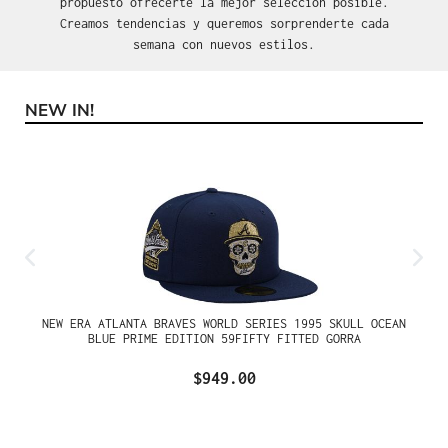
propuesto ofrecerte la mejor selección posible.
Creamos tendencias y queremos sorprenderte cada
semana con nuevos estilos.
NEW IN!
Omitir la galería de productos
NEW ERA ATLANTA BRAVES WORLD SERIES 1995 SKULL OCEAN
BLUE PRIME EDITION 59FIFTY FITTED GORRA
$949.00