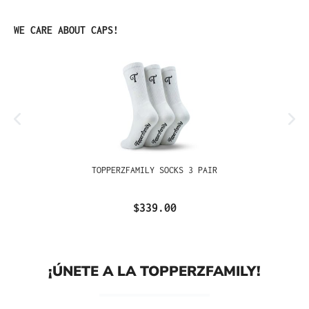
Omitir la galería de productos
WE CARE ABOUT CAPS!
TOPPERZFAMILY SOCKS 3 PAIR
$339.00
¡ÚNETE A LA TOPPERZFAMILY!