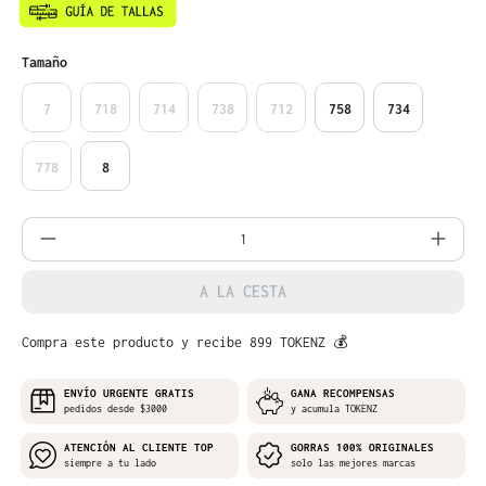
Seleccione
Tamaño
7
718
714
738
712
758
734
778
8
Cantidad del producto: introduce la can
A LA CESTA
Compra este producto y recibe 899 TOKENZ 💰
ENVÍO URGENTE GRATIS
GANA RECOMPENSAS
pedidos desde $3000
y acumula TOKENZ
ATENCIÓN AL CLIENTE TOP
GORRAS 100% ORIGINALES
siempre a tu lado
solo las mejores marcas