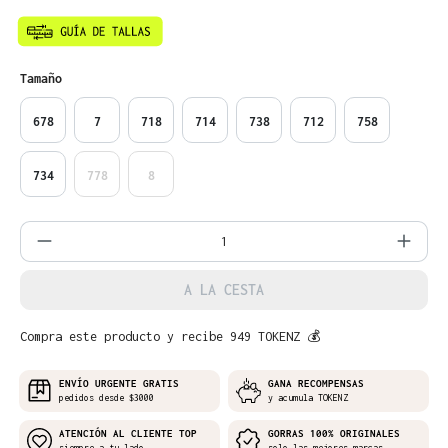
Seleccione
Tamaño
678
7
718
714
738
712
758
734
778
8
Cantidad del producto: introduce la can
A LA CESTA
Compra este producto y recibe 949 TOKENZ 💰
ENVÍO URGENTE GRATIS
GANA RECOMPENSAS
pedidos desde $3000
y acumula TOKENZ
ATENCIÓN AL CLIENTE TOP
GORRAS 100% ORIGINALES
siempre a tu lado
solo las mejores marcas