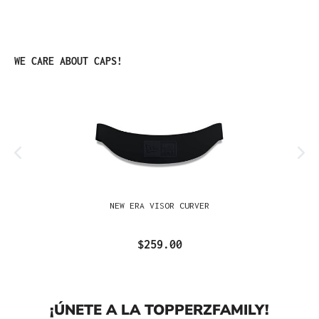
Omitir la galería de productos
WE CARE ABOUT CAPS!
NEW ERA VISOR CURVER
$259.00
¡ÚNETE A LA TOPPERZFAMILY!