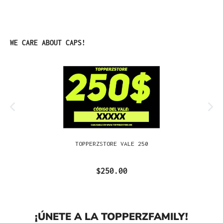
Omitir la galería de productos
WE CARE ABOUT CAPS!
TOPPERZSTORE VALE 250
$250.00
¡ÚNETE A LA TOPPERZFAMILY!