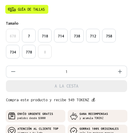
Seleccione
Tamaño
678
7
718
714
738
712
758
734
778
8
Cantidad del producto: introduce la can
A LA CESTA
Compra este producto y recibe 949 TOKENZ 💰
ENVÍO URGENTE GRATIS
GANA RECOMPENSAS
pedidos desde $3000
y acumula TOKENZ
ATENCIÓN AL CLIENTE TOP
GORRAS 100% ORIGINALES
siempre a tu lado
solo las mejores marcas