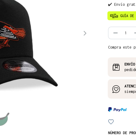
✔️ Envío grat
Cantida
Compra este p
ENVÍO
pedid
ATENC
siemp
NÚMERO DE PR