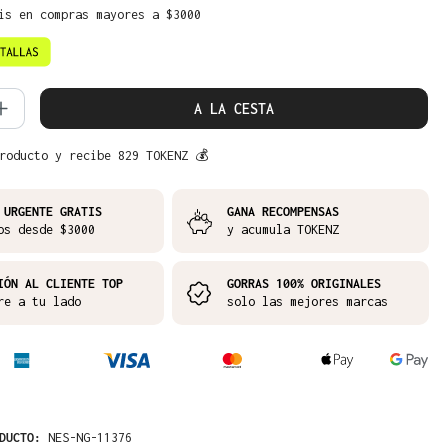
is en compras mayores a $3000
d del producto: introduce la cantidad 
A LA CESTA
roducto y recibe 829 TOKENZ 💰
 URGENTE GRATIS
GANA RECOMPENSAS
os desde $3000
y acumula TOKENZ
IÓN AL CLIENTE TOP
GORRAS 100% ORIGINALES
re a tu lado
solo las mejores marcas
ODUCTO:
NES-NG-11376