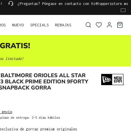
s!
¿Preguntas? Póngase en contacto con hi@topperzstore.mx
ROS
NUEVO
SPECIALS
REBAJAS
GRATIS!
po limitado!
BALTIMORE ORIOLES ALL STAR
3 BLACK PRIME EDITION 9FORTY
 SNAPBACK GORRA
 envío
plazo de entrega: 2-5 días hábiles
exclusiva de gorras premium originales