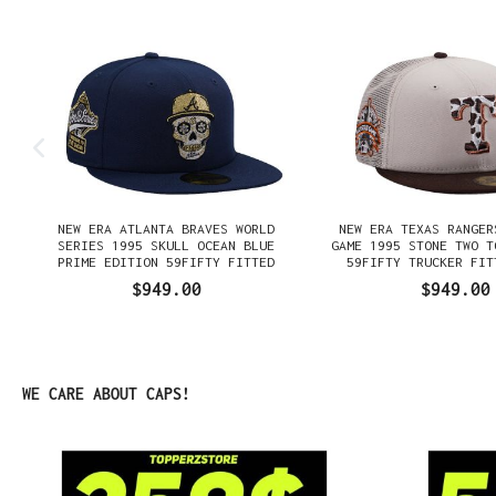
NEW ERA ATLANTA BRAVES WORLD
NEW ERA TEXAS RANGER
SERIES 1995 SKULL OCEAN BLUE
GAME 1995 STONE TWO T
PRIME EDITION 59FIFTY FITTED
59FIFTY TRUCKER FIT
GORRA
$949.00
$949.00
Omitir la galería de productos
WE CARE ABOUT CAPS!