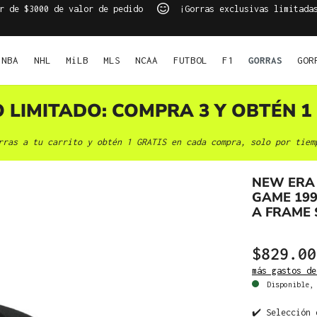
r de $3000 de valor de pedido
¡Gorras exclusivas limitada
NBA
NHL
MiLB
MLS
NCAA
FUTBOL
F1
GORRAS
GOR
O LIMITADO: COMPRA 3 Y OBTÉN 1 
rras a tu carrito y obtén 1 GRATIS en cada compra, solo por tiem
NEW ERA 
GAME 199
A FRAME
$829.00
más gastos de
Disponible, 
✔️ Selección 