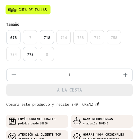
Seleccione
Tamaño
678
7
718
714
738
712
758
734
778
8
Cantidad del producto: introduce la can
A LA CESTA
Compra este producto y recibe 949 TOKENZ 💰
ENVÍO URGENTE GRATIS
GANA RECOMPENSAS
pedidos desde $3000
y acumula TOKENZ
ATENCIÓN AL CLIENTE TOP
GORRAS 100% ORIGINALES
siempre a tu lado
solo las mejores marcas