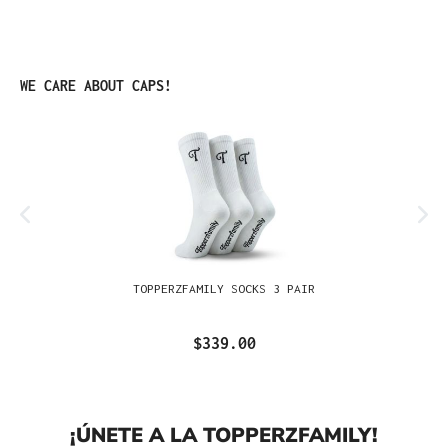
Omitir la galería de productos
WE CARE ABOUT CAPS!
TOPPERZFAMILY SOCKS 3 PAIR
$339.00
¡ÚNETE A LA TOPPERZFAMILY!