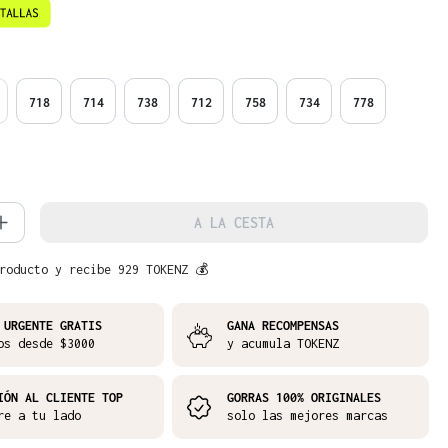
718
714
738
712
758
734
778
d del producto: introduce la cantidad 
A LA CESTA
roducto y recibe 929 TOKENZ 💰
 URGENTE GRATIS
GANA RECOMPENSAS
os desde $3000
y acumula TOKENZ
IÓN AL CLIENTE TOP
GORRAS 100% ORIGINALES
re a tu lado
solo las mejores marcas