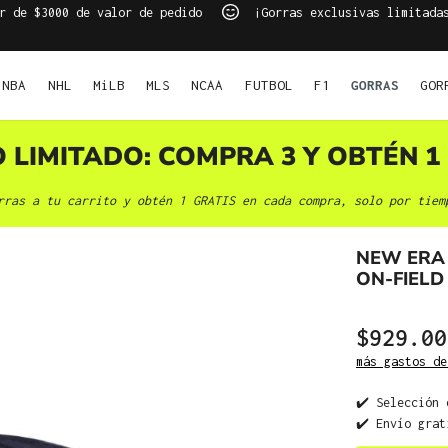
r de $3000 de valor de pedido
¡Gorras exclusivas limitada
NBA
NHL
MiLB
MLS
NCAA
FUTBOL
F1
GORRAS
GOR
O LIMITADO: COMPRA 3 Y OBTÉN 1 
rras a tu carrito y obtén 1 GRATIS en cada compra, solo por tiem
NEW ERA
ON-FIELD
$929.00
más gastos de
✔️ Selección 
✔️ Envío grat