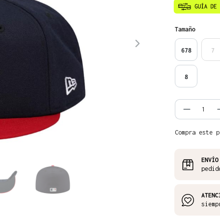
Seleccione
Tamaño
678
7
8
Cantida
Compra este p
ENVÍO
pedid
ATENC
siemp