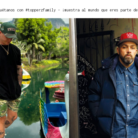
uétanos con #topperzfamily – ¡muestra al mundo que eres parte de