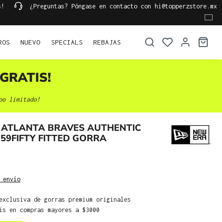
s!
¿Preguntas? Póngase en contacto con hi@topperzstore.mx
ROS
NUEVO
SPECIALS
REBAJAS
GRATIS!
po limitado!
 ATLANTA BRAVES AUTHENTIC
 59FIFTY FITTED GORRA
 envío
exclusiva de gorras premium originales
is en compras mayores a $3000