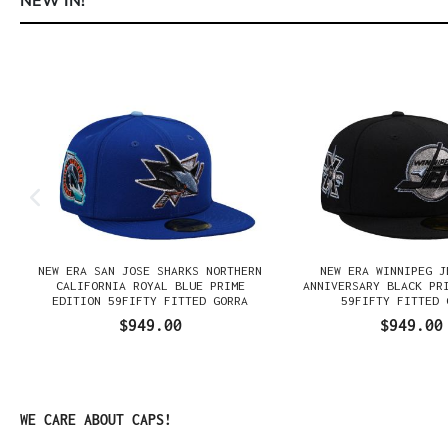
NEW IN!
Omitir la galería de productos
NEW ERA SAN JOSE SHARKS NORTHERN
NEW ERA WINNIPEG J
N
CALIFORNIA ROYAL BLUE PRIME
ANNIVERSARY BLACK PR
EDITION 59FIFTY FITTED GORRA
59FIFTY FITTED 
$949.00
$949.00
Omitir la galería de productos
WE CARE ABOUT CAPS!