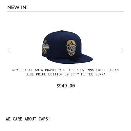
NEW IN!
Omitir la galería de productos
NEW ERA ATLANTA BRAVES WORLD SERIES 1995 SKULL OCEAN
BLUE PRIME EDITION 59FIFTY FITTED GORRA
$949.00
Omitir la galería de productos
WE CARE ABOUT CAPS!