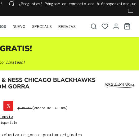
s!
¿Preguntas? Póngase en contacto con hi@topperzstore.mx
ROS
NUEVO
SPECIALS
REBAJAS
GRATIS!
po limitado!
L & NESS CHICAGO BLACKHAWKS
POM GORRA
%
$639.00
(ahorro del 45.38%)
 envío
isponible
exclusiva de gorras premium originales