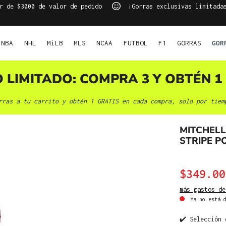
r de $3000 de valor de pedido
¡Gorras exclusivas limitada
NBA
NHL
MiLB
MLS
NCAA
FUTBOL
F1
GORRAS
GOR
O LIMITADO: COMPRA 3 Y OBTÉN 1 
rras a tu carrito y obtén 1 GRATIS en cada compra, solo por tiem
MITCHEL
STRIPE 
$349.00
más gastos de
Ya no está d
✔️ Selección 