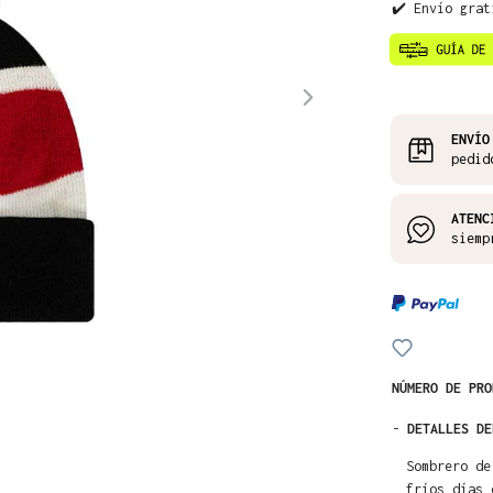
✔️ Envío grat
ENVÍO
pedid
ATENC
siemp
NÚMERO DE PR
-
DETALLES DE
Sombrero de
fríos días 