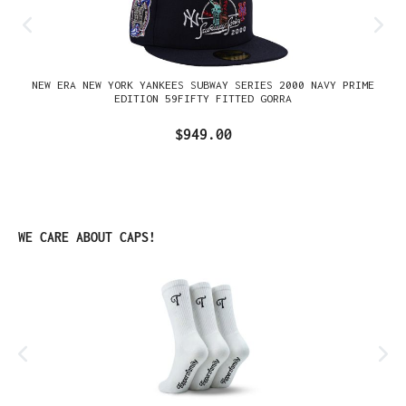
NEW ERA NEW YORK YANKEES SUBWAY SERIES 2000 NAVY PRIME
EDITION 59FIFTY FITTED GORRA
$949.00
Omitir la galería de productos
WE CARE ABOUT CAPS!