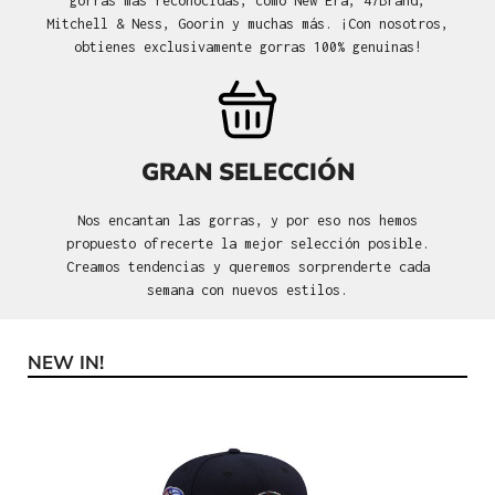
gorras más reconocidas, como New Era, 47Brand,
Mitchell & Ness, Goorin y muchas más. ¡Con nosotros,
obtienes exclusivamente gorras 100% genuinas!
GRAN SELECCIÓN
Nos encantan las gorras, y por eso nos hemos
propuesto ofrecerte la mejor selección posible.
Creamos tendencias y queremos sorprenderte cada
semana con nuevos estilos.
NEW IN!
Omitir la galería de productos